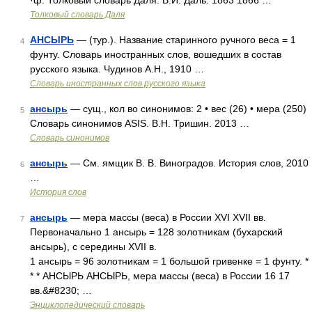
·ф. Толковый словарь Даля. В.И. Даль. 1863 1866 …
Толковый словарь Даля
АНСЫРЬ
— (тур.). Название старинного ручного веса = 1
4
фунту. Словарь иностранных слов, вошедших в состав
русского языка. Чудинов А.Н., 1910 …
Словарь иностранных слов русского языка
ансырь
— сущ., кол во синонимов: 2 • вес (26) • мера (250)
5
Словарь синонимов ASIS. В.Н. Тришин. 2013 …
Словарь синонимов
ансырь
— См. ямщик В. В. Виноградов. История слов, 2010
6
…
История слов
ансырь
— мера массы (веса) в России XVI XVII вв.
7
Первоначально 1 ансырь = 128 золотникам (бухарский
ансырь), с середины XVII в.
1 ансырь = 96 золотникам = 1 большой гривенке = 1 фунту. *
* * АНСЫРЬ АНСЫРЬ, мера массы (веса) в России 16 17
вв.&#8230; …
Энциклопедический словарь