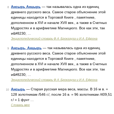
Ансырь Анцырь
— так называлась одна из единиц
8
древнего русского веса. Самое старое объяснение этой
единицы находится в Торговой Книге , памятнике,
дополненном в XVI и начале XVII век., а также в Счетных
Мудростях и в арифметике Магницкого. Все как эти, так
и&#8230; …
Энциклопедический словарь Ф.А. Брокгауза и И.А. Ефрона
Ансырь, Анцырь
— так называлась одна из единиц
9
древнего русского веса. Самое старое объяснение этой
единицы находится в Торговой Книге , памятнике,
дополненном в XVI и начале XVII век., а также в Счетных
Мудростях и в арифметике Магницкого. Все как эти, так
и&#8230; …
Энциклопедический словарь Ф.А. Брокгауза и И.А. Ефрона
Ансырь
— Старая русская мера веса, массы. В 16 м в. =
10
128 золотникам /546 г./, после 16 в. = 96 золотникам /409,51
г./ = 1 фунт …
Словарь мер