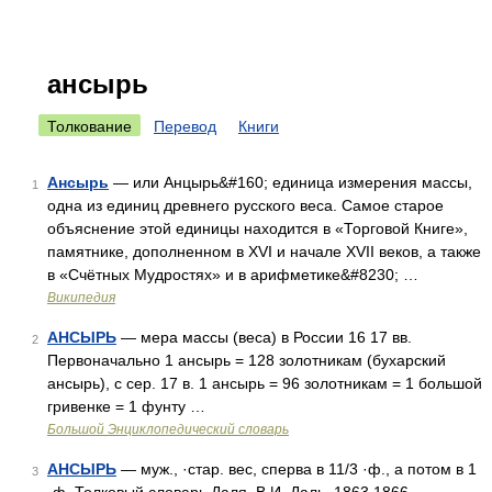
ансырь
Толкование
Перевод
Книги
Ансырь
— или Анцырь&#160; единица измерения массы,
1
одна из единиц древнего русского веса. Самое старое
объяснение этой единицы находится в «Торговой Книге»,
памятнике, дополненном в XVI и начале XVII веков, а также
в «Счётных Мудростях» и в арифметике&#8230; …
Википедия
АНСЫРЬ
— мера массы (веса) в России 16 17 вв.
2
Первоначально 1 ансырь = 128 золотникам (бухарский
ансырь), с сер. 17 в. 1 ансырь = 96 золотникам = 1 большой
гривенке = 1 фунту …
Большой Энциклопедический словарь
АНСЫРЬ
— муж., ·стар. вес, сперва в 11/3 ·ф., а потом в 1
3